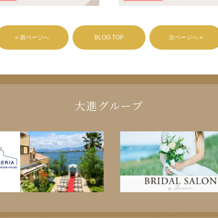
« 前ページへ
BLOG TOP
次ページへ »
大進グループ