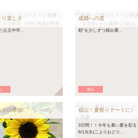
より楽しさ
成婚への道
「ゆる部活」学校で教員が指導
「お見合いから成婚への道は、
公立中学...
頼”を少しずつ積み重...
山
福山
わりの季節
福山！夏祭りデートに♪
3日間！！今年も暑い夏を彩る
8/13(水)二上りおどり...