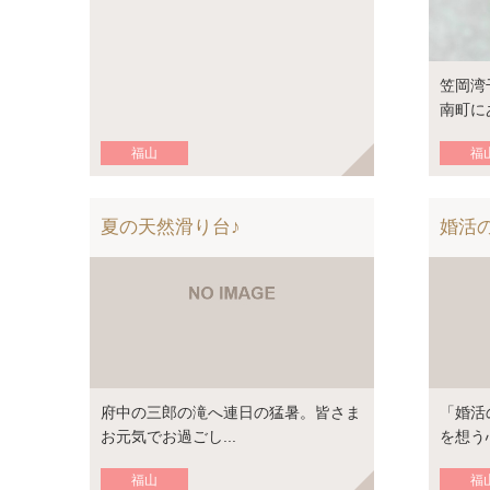
笠岡湾
南町にあ
福山
福
夏の天然滑り台♪
婚活
府中の三郎の滝へ連日の猛暑。皆さま
「婚活
お元気でお過ごし...
を想う心
福山
福