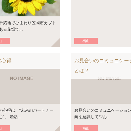
干拓地でひまわり笠岡市カブト
る花畑で...
山
福山
の心得
お見合いのコミュニケー
とは？
の心得は、“未来のパートナー
お見合いのコミュニケーショ
”」 婚活...
向を意識して♡お...
山
福山