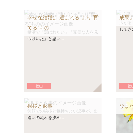
幸せな結婚は”選ばれる”より”育
成果
広がる
てる”もの
してきた
婚活で「選ばれたい」「完璧な人を見
つけいた」と思い...
福山
福
挨拶と返事
ひま
笑顔での挨拶と気持ちよい返事が、出
逢いの流れを決め...