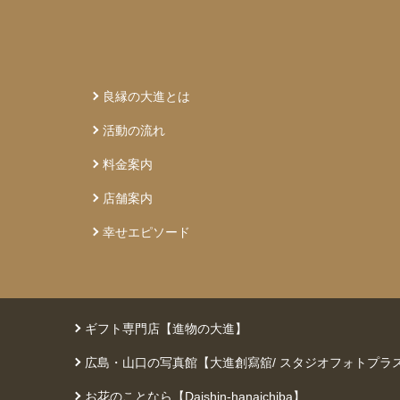
良縁の大進とは
活動の流れ
料金案内
店舗案内
幸せエピソード
ギフト専門店【進物の大進】
広島・山口の写真館【大進創寫舘/ スタジオフォトプラ
お花のことなら【Daishin-hanaichiba】