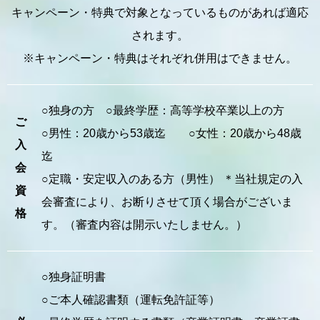
キャンペーン・特典で対象となっているものがあれば適応
されます。
※キャンペーン・特典はそれぞれ併用はできません。
○独身の方 ○最終学歴：高等学校卒業以上の方
ご
○男性：20歳から53歳迄 ○女性：20歳から48歳
入
迄
会
○定職・安定収入のある方（男性） ＊当社規定の入
資
会審査により、お断りさせて頂く場合がございま
格
す。（審査内容は開示いたしません。）
○独身証明書
○ご本人確認書類（運転免許証等）