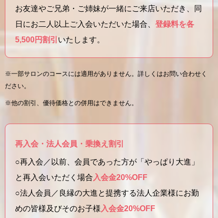
お友達やご兄弟・ご姉妹が一緒にご来店いただき、同
日にお二人以上ご入会いただいた場合、
登録料を各
5,500円割引
いたします。
※一部サロンのコースには適用がありません。詳しくはお問い合わせく
ださい。
※他の割引、優待価格との併用はできません。
再入会・法人会員・乗換え割引
○再入会／以前、会員であった方が「やっぱり大進」
と再入会いただく場合
入会金20%OFF
○法人会員／良縁の大進と提携する法人企業様にお勤
めの皆様及びそのお子様
入会金20%OFF